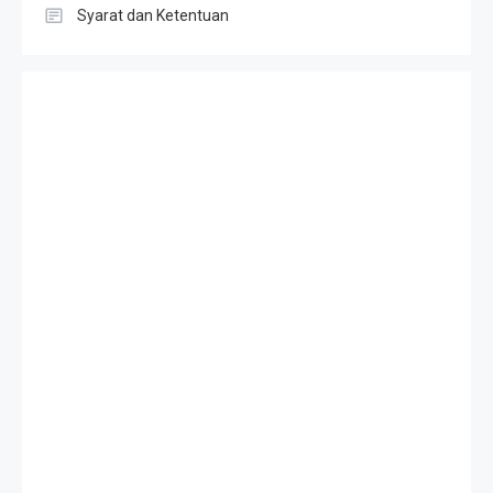
Syarat dan Ketentuan
Slot Gacor
Result HK
Slot Telkomsel
Togel singapore
Slot Depo 5K
Result SDY
Toto Macau
Result SGP
Slot Deposit Qris
Keluaran Macau