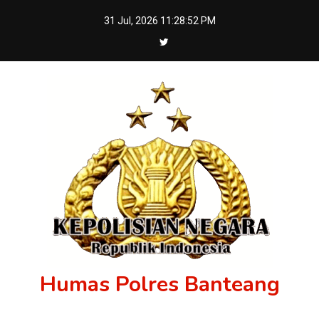
Skip
31 Jul, 2026
11:28:52 PM
to
content
Humas Polres Banteang