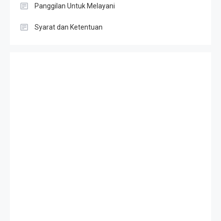
Panggilan Untuk Melayani
Syarat dan Ketentuan
Slot Gacor
Result HK
Slot Telkomsel
Togel singapore
Slot Depo 5K
Result SDY
Toto Macau
Result SGP
Slot Deposit Qris