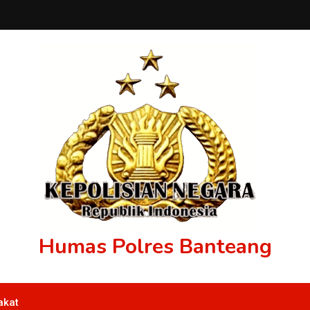
Humas Polres Banteang
akat