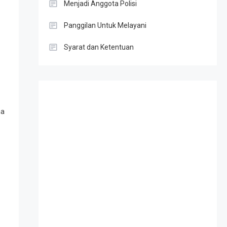
Menjadi Anggota Polisi
Panggilan Untuk Melayani
Syarat dan Ketentuan
Slot Gacor
na
Result HK
Slot Telkomsel
Togel singapore
Slot Depo 5K
Result SDY
Toto Macau