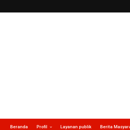
Skip
to
content
Beranda
Profil
Layanan publik
Berita Masyar