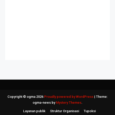
Slot Deposit Qris
Slot Indosat
Slot Bet 200
Slot Deposit Pulsa Indosat
Dana Slot
Pengeluaran HK
Copyright © ogma 2026
Proudly powered by WordPress
|
Theme:
ogma-news by
Mystery Themes
.
Layanan publik
Struktur Organisasi
Tupoksi