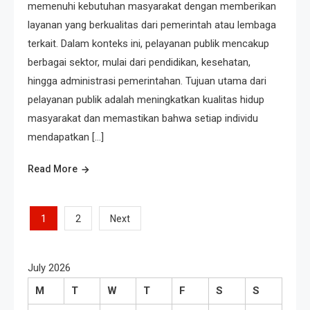
memenuhi kebutuhan masyarakat dengan memberikan
layanan yang berkualitas dari pemerintah atau lembaga
terkait. Dalam konteks ini, pelayanan publik mencakup
berbagai sektor, mulai dari pendidikan, kesehatan,
hingga administrasi pemerintahan. Tujuan utama dari
pelayanan publik adalah meningkatkan kualitas hidup
masyarakat dan memastikan bahwa setiap individu
mendapatkan […]
Read More
Posts
1
2
Next
pagination
July 2026
M
T
W
T
F
S
S