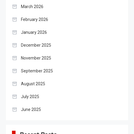
March 2026
February 2026
January 2026
December 2025
November 2025
September 2025
August 2025
July 2025
June 2025