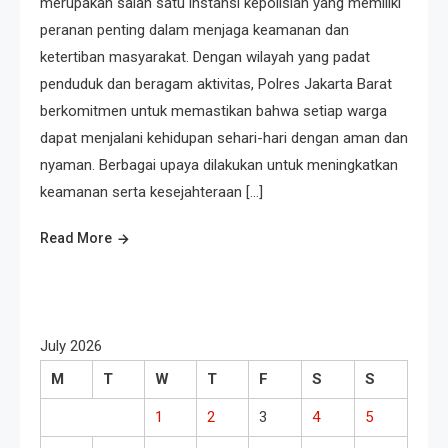
merupakan salah satu instansi kepolisian yang memiliki
peranan penting dalam menjaga keamanan dan
ketertiban masyarakat. Dengan wilayah yang padat
penduduk dan beragam aktivitas, Polres Jakarta Barat
berkomitmen untuk memastikan bahwa setiap warga
dapat menjalani kehidupan sehari-hari dengan aman dan
nyaman. Berbagai upaya dilakukan untuk meningkatkan
keamanan serta kesejahteraan […]
Read More
July 2026
M
T
W
T
F
S
S
1
2
3
4
5