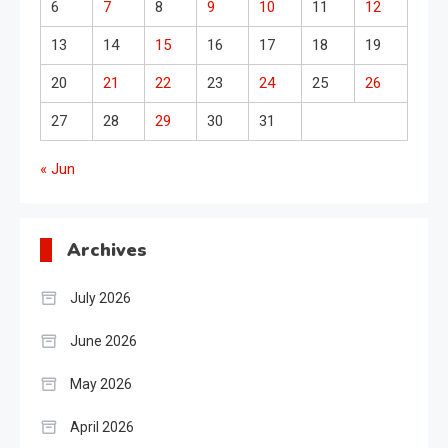
6
7
8
9
10
11
12
13
14
15
16
17
18
19
20
21
22
23
24
25
26
27
28
29
30
31
« Jun
Archives
July 2026
June 2026
May 2026
April 2026