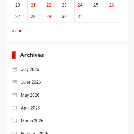
20
21
22
23
24
25
26
27
28
29
30
31
« Jun
Archives
July 2026
June 2026
May 2026
April 2026
March 2026
February 2026