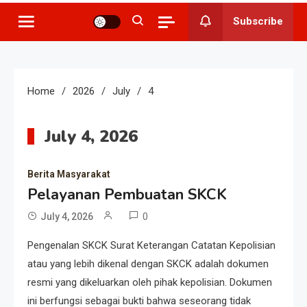
Subscribe
Home
2026
July
4
July 4, 2026
Berita Masyarakat
Pelayanan Pembuatan SKCK
0
July 4, 2026
Pengenalan SKCK Surat Keterangan Catatan Kepolisian
atau yang lebih dikenal dengan SKCK adalah dokumen
resmi yang dikeluarkan oleh pihak kepolisian. Dokumen
ini berfungsi sebagai bukti bahwa seseorang tidak