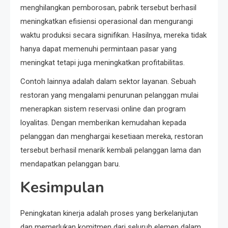
menghilangkan pemborosan, pabrik tersebut berhasil
meningkatkan efisiensi operasional dan mengurangi
waktu produksi secara signifikan. Hasilnya, mereka tidak
hanya dapat memenuhi permintaan pasar yang
meningkat tetapi juga meningkatkan profitabilitas.
Contoh lainnya adalah dalam sektor layanan. Sebuah
restoran yang mengalami penurunan pelanggan mulai
menerapkan sistem reservasi online dan program
loyalitas. Dengan memberikan kemudahan kepada
pelanggan dan menghargai kesetiaan mereka, restoran
tersebut berhasil menarik kembali pelanggan lama dan
mendapatkan pelanggan baru.
Kesimpulan
Peningkatan kinerja adalah proses yang berkelanjutan
dan memerlukan komitmen dari seluruh elemen dalam