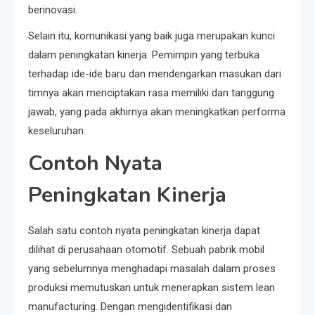
berinovasi.
Selain itu, komunikasi yang baik juga merupakan kunci
dalam peningkatan kinerja. Pemimpin yang terbuka
terhadap ide-ide baru dan mendengarkan masukan dari
timnya akan menciptakan rasa memiliki dan tanggung
jawab, yang pada akhirnya akan meningkatkan performa
keseluruhan.
Contoh Nyata
Peningkatan Kinerja
Salah satu contoh nyata peningkatan kinerja dapat
dilihat di perusahaan otomotif. Sebuah pabrik mobil
yang sebelumnya menghadapi masalah dalam proses
produksi memutuskan untuk menerapkan sistem lean
manufacturing. Dengan mengidentifikasi dan