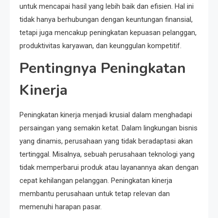
untuk mencapai hasil yang lebih baik dan efisien. Hal ini
tidak hanya berhubungan dengan keuntungan finansial,
tetapi juga mencakup peningkatan kepuasan pelanggan,
produktivitas karyawan, dan keunggulan kompetitif.
Pentingnya Peningkatan
Kinerja
Peningkatan kinerja menjadi krusial dalam menghadapi
persaingan yang semakin ketat. Dalam lingkungan bisnis
yang dinamis, perusahaan yang tidak beradaptasi akan
tertinggal. Misalnya, sebuah perusahaan teknologi yang
tidak memperbarui produk atau layanannya akan dengan
cepat kehilangan pelanggan. Peningkatan kinerja
membantu perusahaan untuk tetap relevan dan
memenuhi harapan pasar.