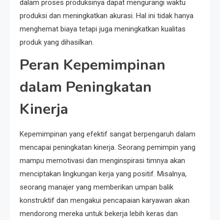
dalam proses produksinya dapat mengurangi waktu
produksi dan meningkatkan akurasi. Hal ini tidak hanya
menghemat biaya tetapi juga meningkatkan kualitas
produk yang dihasilkan.
Peran Kepemimpinan
dalam Peningkatan
Kinerja
Kepemimpinan yang efektif sangat berpengaruh dalam
mencapai peningkatan kinerja. Seorang pemimpin yang
mampu memotivasi dan menginspirasi timnya akan
menciptakan lingkungan kerja yang positif. Misalnya,
seorang manajer yang memberikan umpan balik
konstruktif dan mengakui pencapaian karyawan akan
mendorong mereka untuk bekerja lebih keras dan