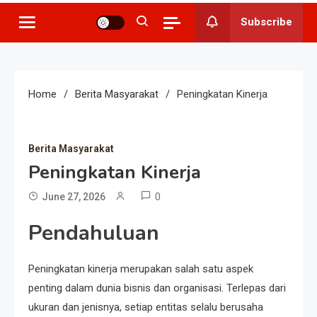
Subscribe
Home
Berita Masyarakat
Peningkatan Kinerja
Berita Masyarakat
Peningkatan Kinerja
0
June 27, 2026
Pendahuluan
Peningkatan kinerja merupakan salah satu aspek
penting dalam dunia bisnis dan organisasi. Terlepas dari
ukuran dan jenisnya, setiap entitas selalu berusaha