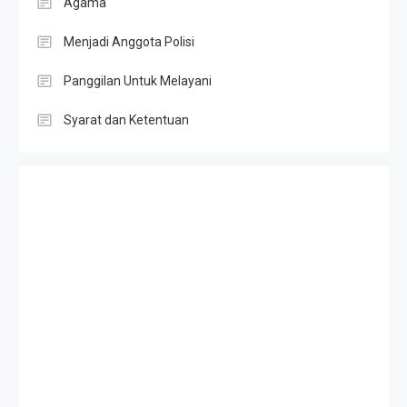
Agama
Menjadi Anggota Polisi
Panggilan Untuk Melayani
Syarat dan Ketentuan
Slot Gacor
Result HK
Slot Telkomsel
Togel singapore
Slot Depo 5K
Result SDY
Toto Macau