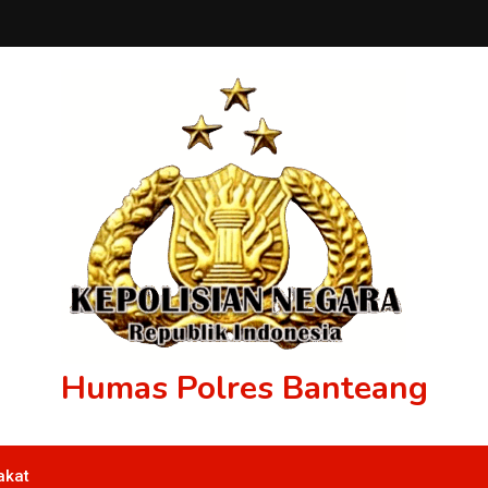
Humas Polres Banteang
akat