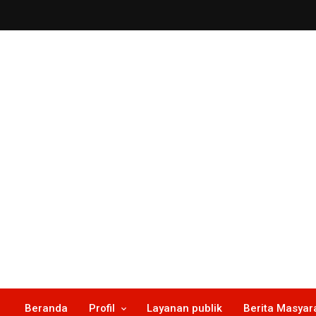
Skip
to
content
Beranda
Profil
Layanan publik
Berita Masyar