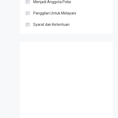
Menjadi Anggota Polisi
Panggilan Untuk Melayani
Syarat dan Ketentuan
Slot Gacor
Result HK
Slot Telkomsel
Togel singapore
Slot Depo 5K
Result SDY
Toto Macau