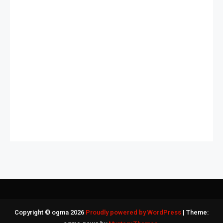
Slot Deposit 5000
Slot Deposit Qris
Slot Indosat
Slot Bet 200
Slot Deposit Pulsa Indosat
Dana Slot
Pengeluaran HK
Copyright © ogma 2026
Proudly powered by WordPress
|
Theme: