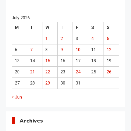
July 2026
M
T
W
T
F
S
S
1
2
3
4
5
6
7
8
9
10
11
12
13
14
15
16
17
18
19
20
21
22
23
24
25
26
27
28
29
30
31
« Jun
Archives