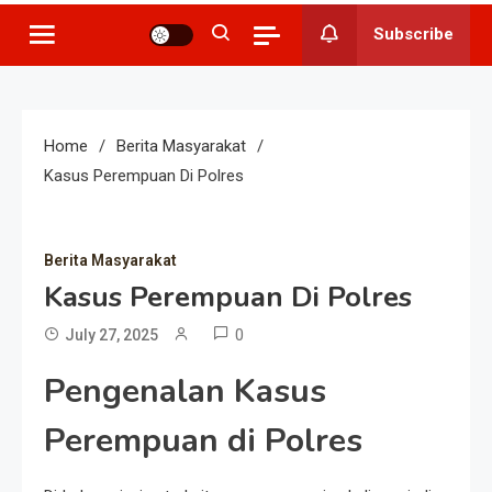
Subscribe
Home
Berita Masyarakat
Kasus Perempuan Di Polres
Berita Masyarakat
Kasus Perempuan Di Polres
0
July 27, 2025
Pengenalan Kasus
Perempuan di Polres