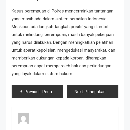
Kasus perempuan di Polres mencerminkan tantangan
yang masih ada dalam sistem peradilan Indonesia.
Meskipun ada langkah-langkah positif yang diambil
untuk melindungi perempuan, masih banyak pekerjaan
yang harus dilakukan. Dengan meningkatkan pelatihan
untuk aparat kepolisian, mengedukasi masyarakat, dan
memberikan dukungan kepada korban, diharapkan
perempuan dapat memperoleh hak dan perlindungan
yang layak dalam sistem hukum.
Post
Previous:
Penanganan Anak Oleh Polres
Next:
Penegakan Hukum Polres
navigation