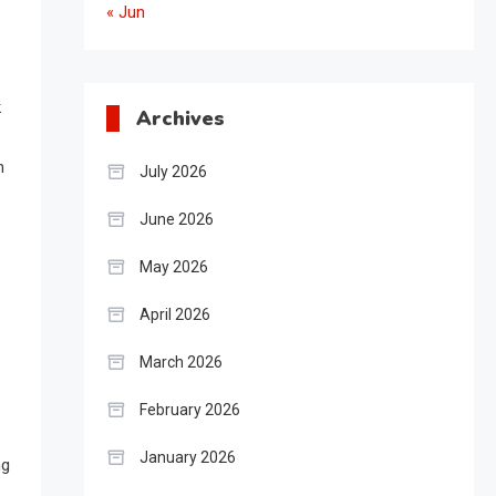
« Jun
k
Archives
n
July 2026
June 2026
May 2026
April 2026
March 2026
February 2026
January 2026
ng