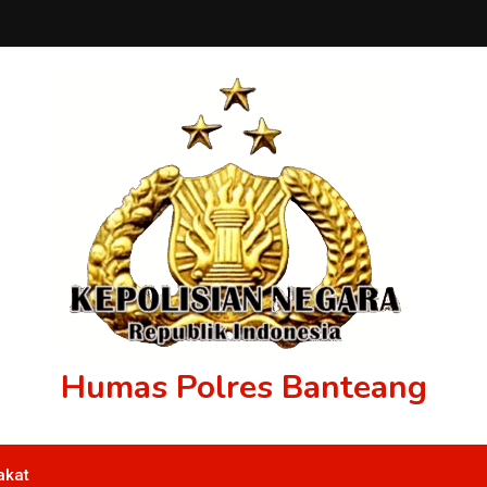
Humas Polres Banteang
akat