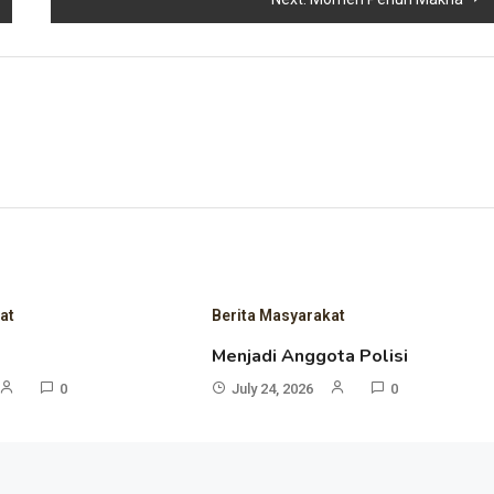
at
Berita Masyarakat
Menjadi Anggota Polisi
0
July 24, 2026
0