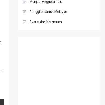
Menjadi Anggota Polisi
Panggilan Untuk Melayani
Syarat dan Ketentuan
an
Slot Gacor
Result HK
Slot Telkomsel
Togel singapore
am
Slot Depo 5K
Result SDY
Toto Macau