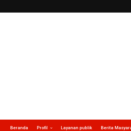
Skip
to
content
Beranda
Profil
Layanan publik
Berita Masyar