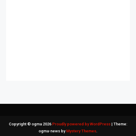
Slot Deposit 5000
Slot Deposit Qris
Slot Indosat
Slot Bet 200
Slot Deposit Pulsa Indosat
Dana Slot
Pengeluaran HK
Copyright © ogma 2026
Proudly powered by WordPress
|
Theme:
ogma-news by
Mystery Themes
.