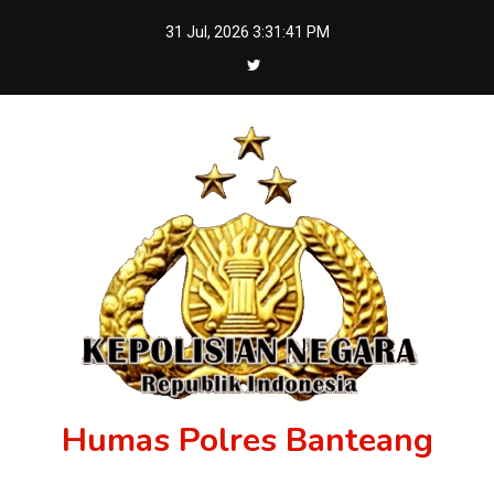
Skip
31 Jul, 2026
3:31:42 PM
to
content
Humas Polres Banteang