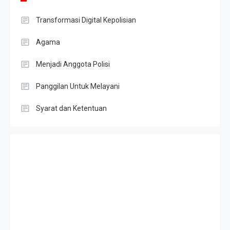
Transformasi Digital Kepolisian
Agama
Menjadi Anggota Polisi
Panggilan Untuk Melayani
Syarat dan Ketentuan
Slot Gacor
Result HK
Slot Telkomsel
Togel singapore
Slot Depo 5K