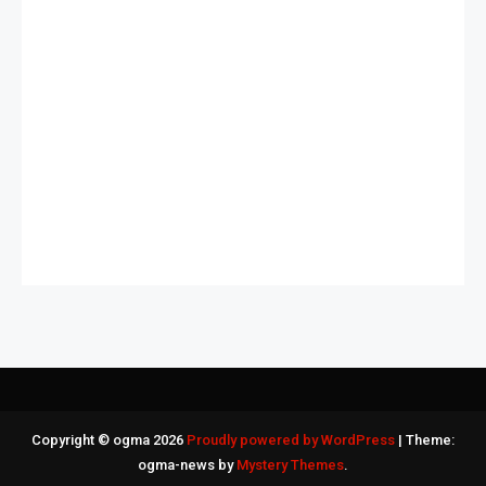
Slot Deposit Qris
Slot Indosat
Slot Bet 200
Slot Deposit Pulsa Indosat
Dana Slot
Pengeluaran HK
Copyright © ogma 2026
Proudly powered by WordPress
|
Theme:
ogma-news by
Mystery Themes
.